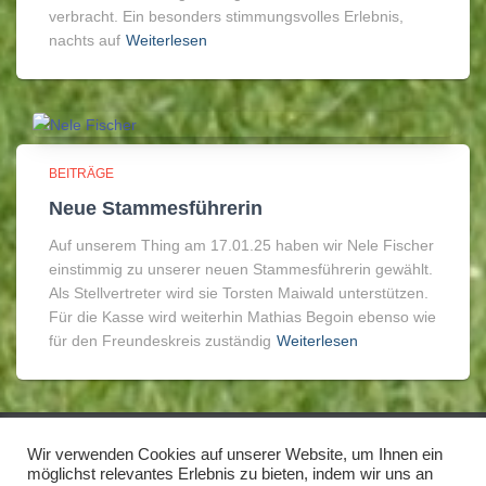
verbracht. Ein besonders stimmungsvolles Erlebnis,
nachts auf
Weiterlesen
BEITRÄGE
Neue Stammesführerin
Auf unserem Thing am 17.01.25 haben wir Nele Fischer
einstimmig zu unserer neuen Stammesführerin gewählt.
Als Stellvertreter wird sie Torsten Maiwald unterstützen.
Für die Kasse wird weiterhin Mathias Begoin ebenso wie
für den Freundeskreis zuständig
Weiterlesen
Wir verwenden Cookies auf unserer Website, um Ihnen ein
IMPRESSUM/DISCLAIMER
DATENSCHUTZ
möglichst relevantes Erlebnis zu bieten, indem wir uns an