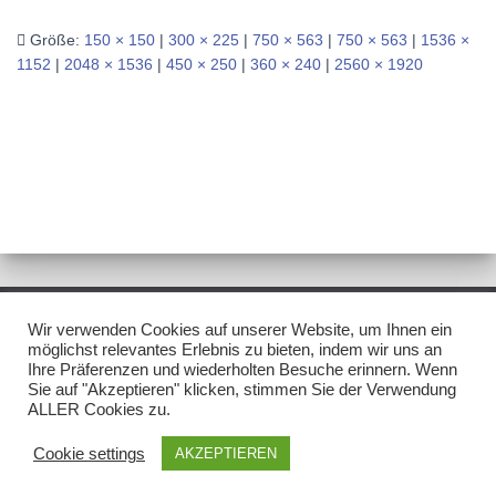
Größe:
150 × 150
|
300 × 225
|
750 × 563
|
750 × 563
|
1536 ×
1152
|
2048 × 1536
|
450 × 250
|
360 × 240
|
2560 × 1920
Wir verwenden Cookies auf unserer Website, um Ihnen ein
IMPRESSUM/DISCLAIMER
DATENSCHUTZ
möglichst relevantes Erlebnis zu bieten, indem wir uns an
Ihre Präferenzen und wiederholten Besuche erinnern. Wenn
Sie auf "Akzeptieren" klicken, stimmen Sie der Verwendung
NEWSLETTER
ALLER Cookies zu.
Hestia | Entwickelt von
ThemeIsle
Cookie settings
AKZEPTIEREN