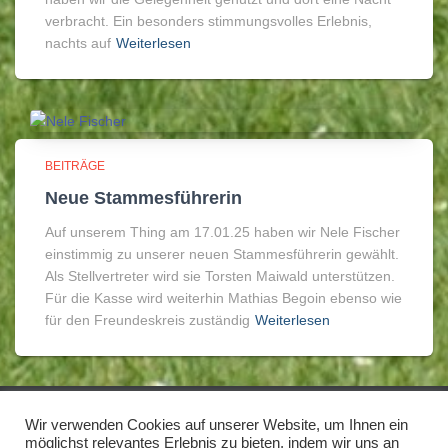
verbracht. Ein besonders stimmungsvolles Erlebnis,
nachts auf
Weiterlesen
BEITRÄGE
Neue Stammesführerin
Auf unserem Thing am 17.01.25 haben wir Nele Fischer
einstimmig zu unserer neuen Stammesführerin gewählt.
Als Stellvertreter wird sie Torsten Maiwald unterstützen.
Für die Kasse wird weiterhin Mathias Begoin ebenso wie
für den Freundeskreis zuständig
Weiterlesen
Wir verwenden Cookies auf unserer Website, um Ihnen ein
IMPRESSUM/DISCLAIMER
DATENSCHUTZ
möglichst relevantes Erlebnis zu bieten, indem wir uns an