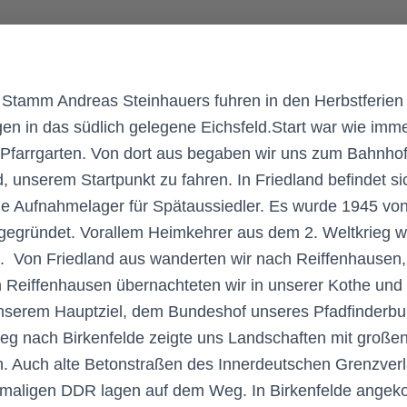
 Stamm Andreas Steinhauers fuhren in den Herbstferien
n in das südlich gelegene Eichsfeld.
Start war wie imm
m Pfarrgarten. Von dort aus begaben wir uns zum Bahnho
, unserem Startpunkt zu fahren. In Friedland befindet si
e Aufnahmelager für Spätaussiedler. Es wurde 1945 von 
egründet. Vorallem Heimkehrer aus dem 2. Weltkrieg 
 Von Friedland aus wanderten wir nach Reiffenhausen,
 In Reiffenhausen übernachteten wir in unserer Kothe un
nserem Hauptziel, dem Bundeshof unseres Pfadfinderbu
eg nach Birkenfelde zeigte uns Landschaften mit große
. Auch alte Betonstraßen des Innerdeutschen Grenzverl
maligen DDR lagen auf dem Weg. In Birkenfelde angek