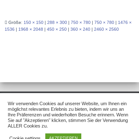
Größe:
150 × 150
|
288 × 300
|
750 × 780
|
750 × 780
|
1476 ×
1536
|
1968 × 2048
|
450 × 250
|
360 × 240
|
2460 × 2560
Wir verwenden Cookies auf unserer Website, um Ihnen ein
IMPRESSUM/DISCLAIMER
DATENSCHUTZ
möglichst relevantes Erlebnis zu bieten, indem wir uns an
Ihre Präferenzen und wiederholten Besuche erinnern. Wenn
Sie auf "Akzeptieren" klicken, stimmen Sie der Verwendung
NEWSLETTER
ALLER Cookies zu.
Hestia | Entwickelt von
ThemeIsle
Cookie settings
AKZEPTIEREN