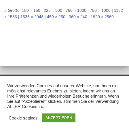
Größe:
150 × 150
|
225 × 300
|
750 × 1000
|
750 × 1000
|
1152
× 1536
|
1536 × 2048
|
450 × 250
|
360 × 240
|
1920 × 2560
Wir verwenden Cookies auf unserer Website, um Ihnen ein
IMPRESSUM/DISCLAIMER
DATENSCHUTZ
möglichst relevantes Erlebnis zu bieten, indem wir uns an
Ihre Präferenzen und wiederholten Besuche erinnern. Wenn
Sie auf "Akzeptieren" klicken, stimmen Sie der Verwendung
NEWSLETTER
ALLER Cookies zu.
Hestia | Entwickelt von
ThemeIsle
Cookie settings
AKZEPTIEREN