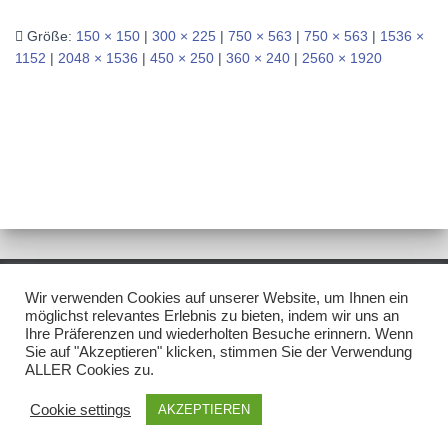
Größe:
150 × 150
|
300 × 225
|
750 × 563
|
750 × 563
|
1536 ×
1152
|
2048 × 1536
|
450 × 250
|
360 × 240
|
2560 × 1920
Wir verwenden Cookies auf unserer Website, um Ihnen ein
IMPRESSUM/DISCLAIMER
DATENSCHUTZ
möglichst relevantes Erlebnis zu bieten, indem wir uns an
Ihre Präferenzen und wiederholten Besuche erinnern. Wenn
Sie auf "Akzeptieren" klicken, stimmen Sie der Verwendung
NEWSLETTER
ALLER Cookies zu.
Hestia | Entwickelt von
ThemeIsle
Cookie settings
AKZEPTIEREN