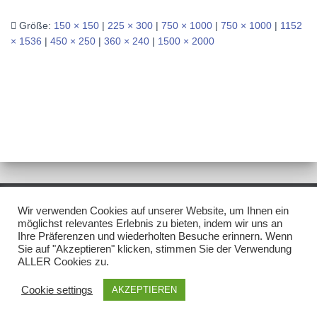
Größe:
150 × 150
|
225 × 300
|
750 × 1000
|
750 × 1000
|
1152
× 1536
|
450 × 250
|
360 × 240
|
1500 × 2000
Wir verwenden Cookies auf unserer Website, um Ihnen ein
IMPRESSUM/DISCLAIMER
DATENSCHUTZ
möglichst relevantes Erlebnis zu bieten, indem wir uns an
Ihre Präferenzen und wiederholten Besuche erinnern. Wenn
Sie auf "Akzeptieren" klicken, stimmen Sie der Verwendung
NEWSLETTER
ALLER Cookies zu.
Hestia | Entwickelt von
ThemeIsle
Cookie settings
AKZEPTIEREN