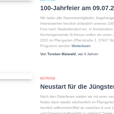
100-Jahrfeier am 09.07.
Wir laden alle Stammesmitglieder, Angehöri
Interessierten herzlich anlässlich unseres 1
Fest nach Stadtoldendorf ein. In Kombinatio
Kirchengemeinde St.Dionys wollen wir unser 
2022 im Pfarrgarten (Pfarrstraße 2, 37627 St
Programm werden
Weiterlesen
Von
Torsten Maiwald
, vor
4 Jahren
BEITRÄGE
Neustart für die Jüngste
Nach den Osterferien statten wir mit einer 
finden dann wieder wöchentlich im Pfarrgarten 
herzlich willkommen!Bist du zwischen 6 und 12
und Gemeinschaftsgefühl zu erleben? Spiele, 