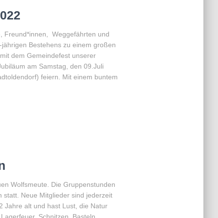
2022
ge, Freund*innen, Weggefährten und
00-jährigen Bestehens zu einem großen
n mit dem Gemeindefest unserer
Jubiläum am Samstag, den 09.Juli
adtoldendorf) feiern. Mit einem buntem
n
neuen Wolfsmeute. Die Gruppenstunden
statt. Neue Mitglieder sind jederzeit
 Jahre alt und hast Lust, die Natur
Lagerfeuer, Schnitzen, Basteln,