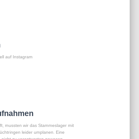
m
ell auf Instagram
ufnahmen
rft, mussten wir das Stammeslager mit
chtringen leider umplanen. Eine
nicht zu verantworten gewesen.